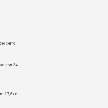
del cerro.
nta con 34
km 17,5) o