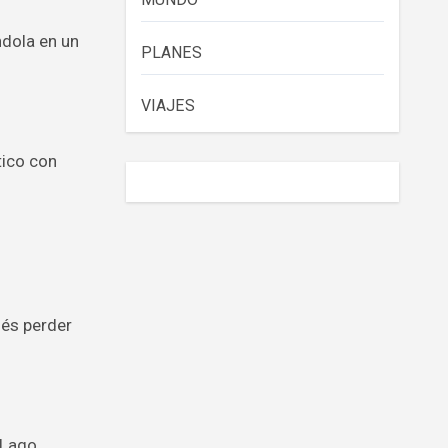
ndola en un
PLANES
VIAJES
tico con
dés perder
 Lago