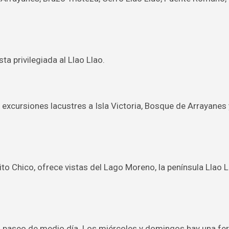
ta privilegiada al Llao Llao.
s excursiones lacustres a Isla Victoria, Bosque de Arrayanes
o Chico, ofrece vistas del Lago Moreno, la península Llao L
 paseo de medio día. Los miércoles y domingos hay una fer