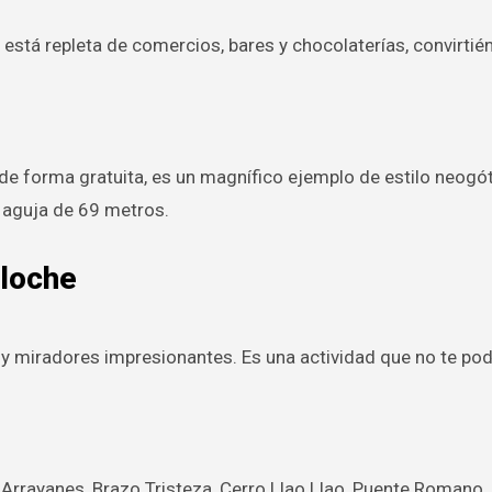
e, está repleta de comercios, bares y chocolaterías, convirtié
a de forma gratuita, es un magnífico ejemplo de estilo neogó
 aguja de 69 metros.
iloche
s y miradores impresionantes. Es una actividad que no te po
rrayanes, Brazo Tristeza, Cerro Llao Llao, Puente Romano,