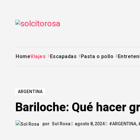
Saltar
al
contenido
Home
Viajes
Escapadas
Pasta o pollo
Entreten
ARGENTINA
Bariloche: Qué hacer gra
por
Sol Rosa
agosto 8, 2024
#ARGENTINA
,