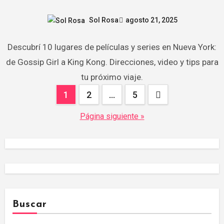
Sol Rosa
agosto 21, 2025
Descubrí 10 lugares de películas y series en Nueva York:
de Gossip Girl a King Kong. Direcciones, video y tips para
tu próximo viaje.
Paginación
1
2
…
5
de
Página siguiente »
entradas
Buscar