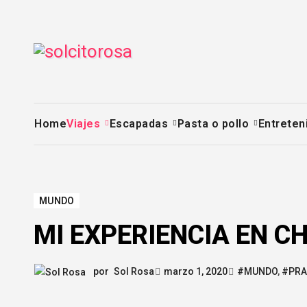
Saltar
al
contenido
Home
Viajes
Escapadas
Pasta o pollo
Entreten
MUNDO
MI EXPERIENCIA EN C
por
Sol Rosa
marzo 1, 2020
#MUNDO
,
#PR