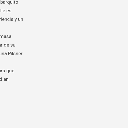
 barquito
lle es
iencia y un
e masa
ar de su
na Pilsner
ura que
d en