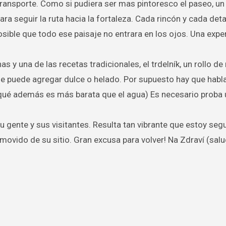
 transporte. Como si pudiera ser mas pintoresco el paseo, un
para seguir la ruta hacia la fortaleza. Cada rincón y cada deta
osible que todo ese paisaje no entrara en los ojos. Una exper
s y una de las recetas tradicionales, el trdelník, un rollo d
le puede agregar dulce o helado. Por supuesto hay que habl
ué además es más barata que el agua) Es necesario proba u
su gente y sus visitantes. Resulta tan vibrante que estoy seg
movido de su sitio. Gran excusa para volver! Na Zdraví (salu