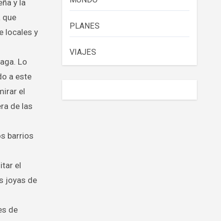
ña y la
a que
PLANES
e locales y
VIAJES
raga. Lo
do a este
irar el
ra de las
os barrios
tar el
as joyas de
res de