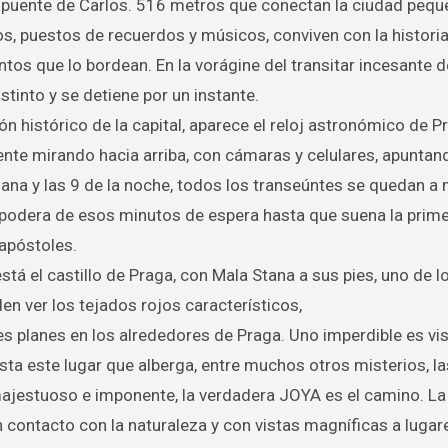
 puente de Carlos. 516 metros que conectan la ciudad peque
jeros, puestos de recuerdos y músicos, conviven con la histori
os que lo bordean. En la vorágine del transitar incesante d
tinto y se detiene por un instante.
ón histórico de la capital, aparece el reloj astronómico de P
gente mirando hacia arriba, con cámaras y celulares, apuntan
ana y las 9 de la noche, todos los transeúntes se quedan a m
 apodera de esos minutos de espera hasta que suena la prime
 apóstoles.
stá el castillo de Praga, con Mala Stana a sus pies, uno de l
n ver los tejados rojos característicos,
s planes en los alrededores de Praga. Uno imperdible es visi
asta este lugar que alberga, entre muchos otros misterios, l
s majestuoso e imponente, la verdadera JOYA es el camino. La
, en contacto con la naturaleza y con vistas magníficas a luga