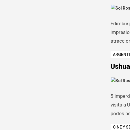
Edimburgo
impresio
atraccion
ARGENT
Ushuai
5 imperd
visita a 
podés pe
CINE Y S