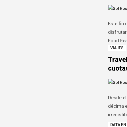
Este fin
disfrutar
Food Fes
VIAJES
Trave
cuotas
Desde el
décima e
irresist
DATA EN