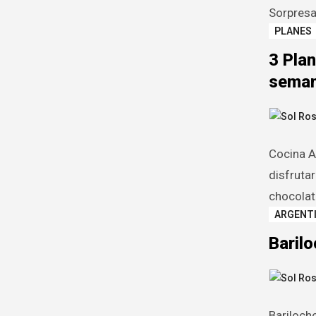
Sorpresa
PLANES
3 Plan
seman
Cocina A
disfruta
chocolat
ARGENT
Barilo
Bariloch