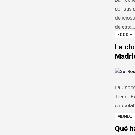
por sus p
delicios
de esta…
FOODIE
La ch
Madri
La Chocol
Teatro R
chocolat
MUNDO
Qué h