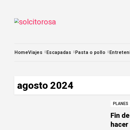
Saltar
al
contenido
Home
Viajes
Escapadas
Pasta o pollo
Entreten
agosto 2024
PLANES
Fin d
hacer