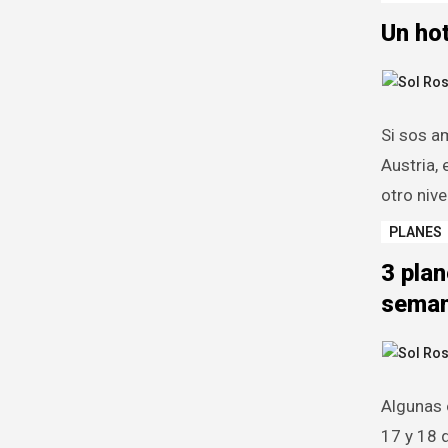
Un hot
Si sos am
Austria, 
otro nive
PLANES
3 plan
seman
Algunas 
17 y 18 