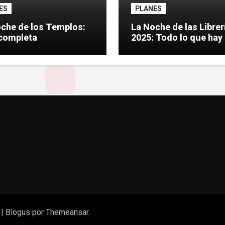
ES
PLANES
che de los Templos:
La Noche de las Librer
completa
2025: Todo lo que hay
saber
|
Blogus
por
Themeansar
.