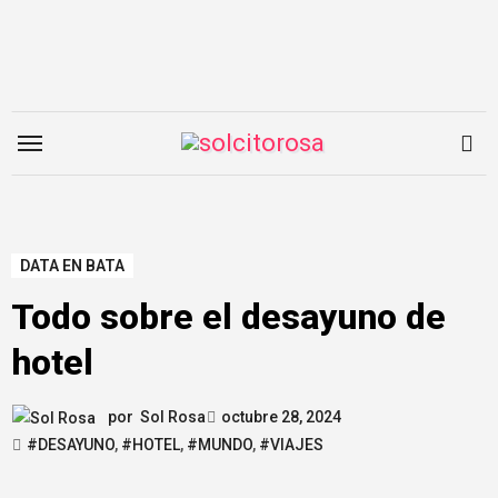
Saltar
al
contenido
DATA EN BATA
Todo sobre el desayuno de
hotel
por
Sol Rosa
octubre 28, 2024
#DESAYUNO
,
#HOTEL
,
#MUNDO
,
#VIAJES