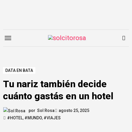
Saltar
al
contenido
DATA EN BATA
Tu nariz también decide
cuánto gastás en un hotel
por
Sol Rosa
agosto 25, 2025
#HOTEL
,
#MUNDO
,
#VIAJES