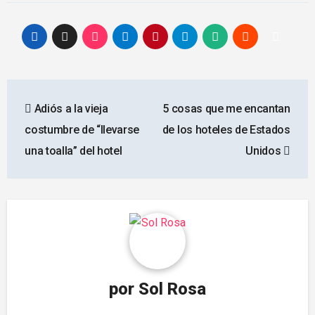
Navegación
Adiós a la vieja
5 cosas que me encantan
de
costumbre de “llevarse
de los hoteles de Estados
entradas
una toalla” del hotel
Unidos
por
Sol Rosa